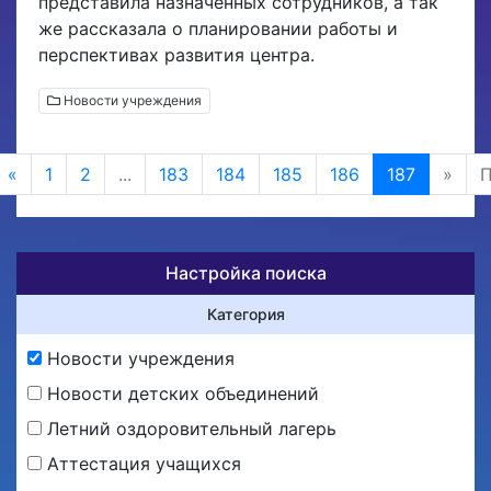
представила назначенных сотрудников, а так
же рассказала о планировании работы и
перспективах развития центра.
Новости учреждения
«
1
2
...
183
184
185
186
187
»
П
Настройка поиска
Категория
Новости учреждения
Новости детских объединений
Летний оздоровительный лагерь
Аттестация учащихся