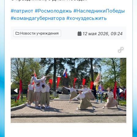
#патриот
#Росмолодежь
#НаследникиПобеды
#командагубернатора
#хочуздесьжить
12 мая 2026, 09:24
Новости учреждения