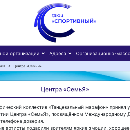
ьной организации
Адреса
Организационно-массо
ния
Центра «СемьЯ»
Центра «СемьЯ»
фический коллектив «Танцевальный марафон» принял у
тии Центра «СемьЯ», посвящённом Международному 
 телефона доверия.
е артисты подарили зрителям яркие эмоции, хорошее