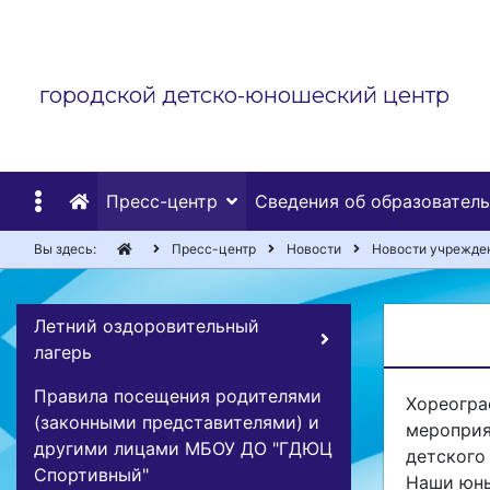
городской детско-юношеский центр
Пресс-центр
Сведения об образовател
Вы здесь:
Пресс-центр
Новости
Новости учрежде
Летний оздоровительный
лагерь
Правила посещения родителями
Хореогра
(законными представителями) и
мероприя
другими лицами МБОУ ДО "ГДЮЦ
детского
Спортивный"
Наши юны