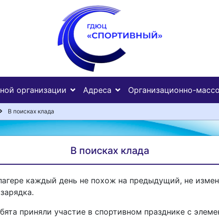
ьной организации
Адреса
Организационно-массо
В поисках клада
В поисках клада
лагере каждый день не похож на предыдущий, не измен
 зарядка.
бята приняли участие в спортивном празднике с элем