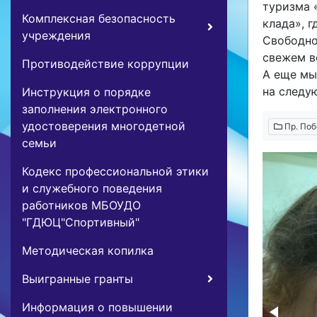
туризма 
Комплексная безопасность
клада», г
учреждения
Свободно
свежем в
Противодействие коррупции
А еще мы
на следу
Инструкция о порядке
заполнения электронного
удостоверения многодетной
Пр. Поб
семьи
Кодекс профессиональной этики
и служебного поведения
работников МБОУДО
"ГДЮЦ"Спортивный"
Методическая копилка
Выигранные гранты
Информация о повышении