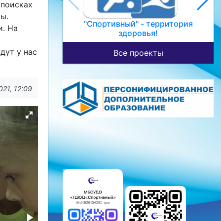
 поисках
зы.
"Спортивный" - территория
и. На
здоровья!
дут у нас
Все проекты
021, 12:09