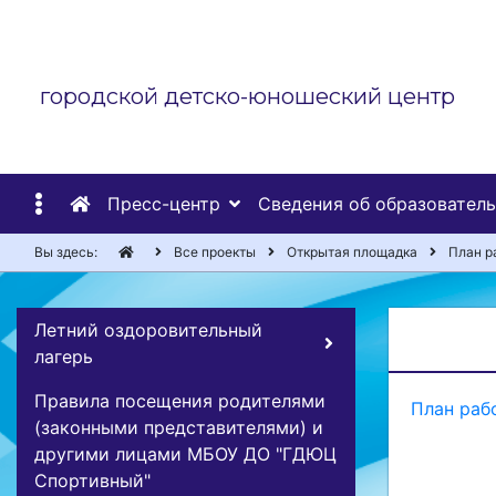
городской детско-юношеский центр
Пресс-центр
Сведения об образовател
Вы здесь:
Все проекты
Открытая площадка
План р
Летний оздоровительный
лагерь
Правила посещения родителями
План раб
(законными представителями) и
другими лицами МБОУ ДО "ГДЮЦ
Спортивный"