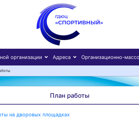
ьной организации
Адреса
Организационно-массо
аботы
План работы
оты на дворовых площадках