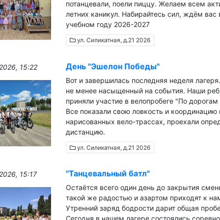
потанцевали, поели пиццу. Желаем всем ак
летних каникул. Набирайтесь сил, ждём вас 
учебном году 2026-2027
ул. Силикатная, д.21 2026
День "Эшелон Победы"
2026, 15:22
Вот и завершилась последняя неделя лагеря
не менее насыщенный на события. Наши реб
приняли участие в велопробеге "По дорогам
Все показали свою ловкость и координацию 
нарисованных вело-трассах, проехали опре
дистанцию.
ул. Силикатная, д.21 2026
"Танцевальный батл"
2026, 15:17
Остаётся всего один день до закрытия смены
такой же радостью и азартом приходят к нам
Утренний заряд бодрости дарит общая проб
Сегодня в нашем лагере состоялись соревно