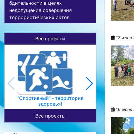
бдительности в целях
недопущения совершения
террористических актов
17 июня 
Все проекты
Откр
"Спортивный" - территория
здоровья!
16 июня 
Все проекты