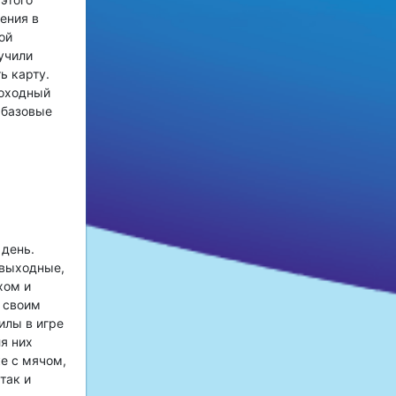
ения в
ой
учили
ь карту.
походный
 базовые
 день.
 выходные,
хом и
 своим
илы в игре
я них
е с мячом,
так и