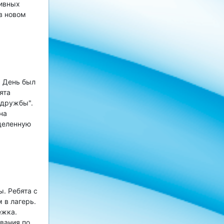
тивных
в новом
. День был
ята
 дружбы".
на
деленную
. Ребята с
 в лагерь.
ежка.
вания по