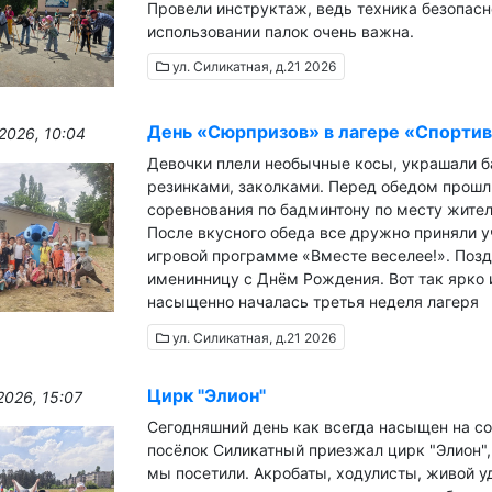
Провели инструктаж, ведь техника безопасн
использовании палок очень важна.
ул. Силикатная, д.21 2026
День «Сюрпризов» в лагере «Спорти
2026, 10:04
Девочки плели необычные косы, украшали б
резинками, заколками. Перед обедом прошл
соревнования по бадминтону по месту жител
После вкусного обеда все дружно приняли у
игровой программе «Вместе веселее!». Поз
именинницу с Днём Рождения. Вот так ярко 
насыщенно началась третья неделя лагеря
ул. Силикатная, д.21 2026
Цирк "Элион"
2026, 15:07
Сегодняшний день как всегда насыщен на со
посёлок Силикатный приезжал цирк "Элион",
мы посетили. Акробаты, ходулисты, живой у