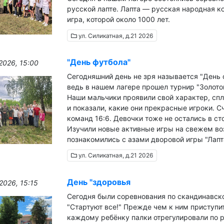
русской лапте. Лапта — русская народная 
игра, которой около 1000 лет.
ул. Силикатная, д.21 2026
"День футбола"
2026, 15:00
Сегодняшний день не зря называется "День 
ведь в нашем лагере прошел турнир "Золото
Наши мальчики проявили свой характер, сп
и показали, какие они прекрасные игроки. С
команд 16:6. Девочки тоже не остались в ст
Изучили новые активные игры на свежем воз
познакомились с азами дворовой игры "Лапт
ул. Силикатная, д.21 2026
ытая площадка
Вместе мы можем вс
День "здоровья
2026, 15:15
Сегодня были соревнования по скандинавск
"Стартуют все!" Прежде чем к ним приступит
каждому ребёнку палки отрегулировали по р