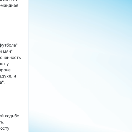
командная
футбола",
й мяч".
лочённость
чет у
ороне.
духе, и
а".
ё
Дорогу осилит идущий
ой ходьбе
ь,
осту.