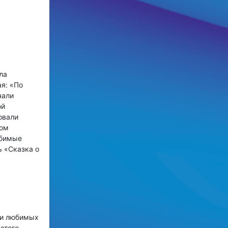
ла
я: «По
чали
ой
овали
том
юбимые
 «Сказка о
 и любимых
этого