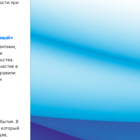
ости при
вный»
антами,
и
ьства.
частие в
дравили
и
бытия. В
 который
дав,