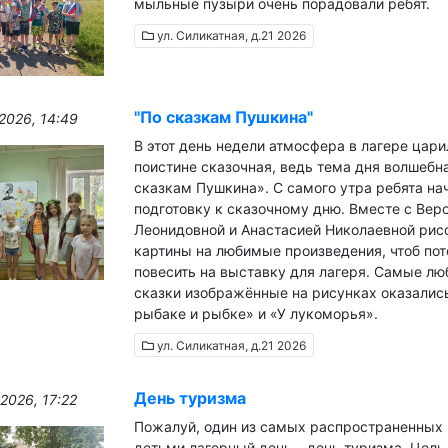
мыльные пузыри очень порадовали ребят.
ул. Силикатная, д.21 2026
"По сказкам Пушкина"
2026, 14:49
В этот день недели атмосфера в лагере цари
поистине сказочная, ведь тема дня волшебна
сказкам Пушкина». С самого утра ребята на
подготовку к сказочному дню. Вместе с Вер
Леонидовной и Анастасией Николаевной рис
картины на любимые произведения, чтоб по
повесить на выставку для лагеря. Самые л
сказки изображённые на рисунках оказались
рыбаке и рыбке» и «У лукоморья».
ул. Силикатная, д.21 2026
День туризма
2026, 17:22
Пожалуй, один из самых распространенных
детьми лагерный день – день туризма. Цель 