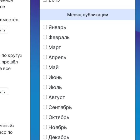
ое
Месяц публикации
вместе».
Январь
угу
Февраль
Март
 по кругу»
Апрель
9 прошёл
Май
е все
Июнь
Июль
угу
Август
Сентябрь
Октябрь
ивный»
Ноябрь
асс по
Декабрь