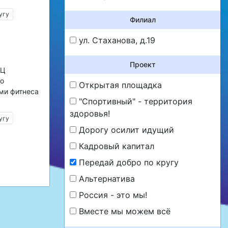
угу
Филиал
ул. Стаханова, д.19
Проект
ЮЦ
по
Открытая площадка
ми фитнеса
"Спортивный" - территория
здоровья!
угу
Дорогу осилит идущий
Кадровый капитал
Передай добро по кругу
Альтернатива
Россия - это мы!
Вместе мы можем всё