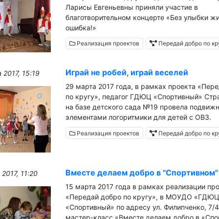
Ларисы Евгеньевны приняли участие в
благотворительном концерте «Без улыбки жи
ошибка!»
Реализация проектов
Передай добро по кр
Играй не робей, играй веселей
 2017, 15:19
29 марта 2017 года, в рамках проекта «Пер
по кругу», педагог ГДЮЦ «Спортивный» Стра
на базе детского сада №19 провела подвиж
элементами логоритмики для детей с ОВЗ.
Реализация проектов
Передай добро по кр
ытая площадка
Вместе мы можем вс
Вместе делаем добро в "Спортивном"
 2017, 11:20
15 марта 2017 года в рамках реализации пр
«Передай добро по кругу», в МОУДО «ГДЮ
«Спортивный» по адресу ул. Филипченко, 7/
мастер-класс «Вместе делаем добро в «Спо