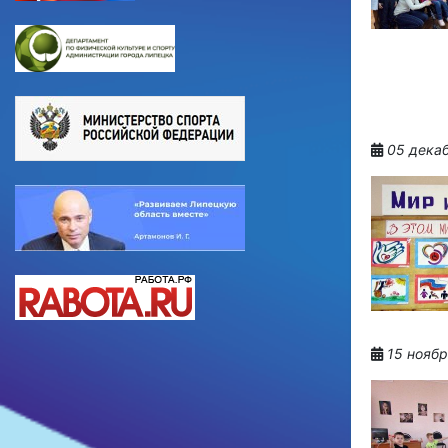
05 декаб
15 ноябр