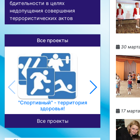
бдительности в целях
недопущения совершения
террористических актов
Все проекты
30 марта
Откр
"Спортивный" - территория
здоровья!
17 марта
Все проекты