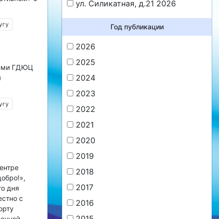
ул. Силикатная, д.21 2026
угу
Год публикации
2026
2025
гами ГДЮЦ
2024
я
2023
угу
2022
2021
2020
2019
ентре
2018
обро!»,
2017
о дня
естно с
2016
орту
2015
венной