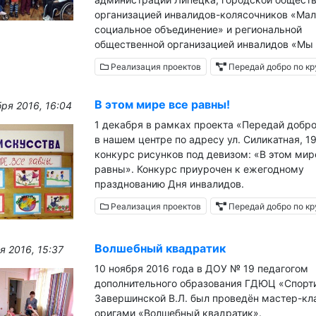
организацией инвалидов-колясочников «Мал
социальное объединение» и региональной
общественной организацией инвалидов «Мы 
Реализация проектов
Передай добро по кр
В этом мире все равны!
ря 2016, 16:04
1 декабря в рамках проекта «Передай добро
в нашем центре по адресу ул. Силикатная, 1
конкурс рисунков под девизом: «В этом мир
равны». Конкурс приурочен к ежегодному
празднованию Дня инвалидов.
Реализация проектов
Передай добро по кр
Волшебный квадратик
я 2016, 15:37
10 ноября 2016 года в ДОУ № 19 педагогом
дополнительного образования ГДЮЦ «Спорт
Завершинской В.Л. был проведён мастер-кл
оригами «Волшебный квадратик».