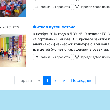
Реализация проектов
Передай добро по кр
Фитнес путешествие
я 2016, 11:35
9 ноября 2016 года в ДОУ № 19 педагог ГД
«Спортивный» Гамова Э.О. провела занятие 
адаптивной физической культуре с элемента
для детей 5-6 лет с нарушением в развитии.
Реализация проектов
Передай добро по кр
Первая
«
1
2
»
Последняя