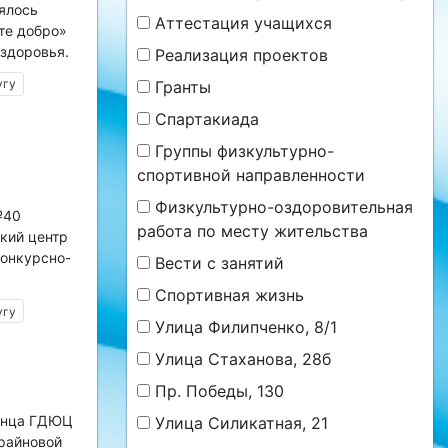
оялось
Аттестация учащихся
те добро»
здоровья.
Реализация проектов
угу
Гранты
Спартакиада
Группы физкультурно-
спортивной направленности
Физкультурно-оздоровительная
№40
работа по месту жительства
кий центр
конкурсно-
Вести с занятий
Спортивная жизнь
угу
Улица Филипченко, 8/1
Улица Стаханова, 28б
Пр. Победы, 130
танца ГДЮЦ
Улица Силикатная, 21
райновой