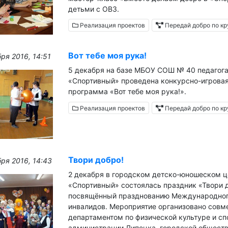
детьми с ОВЗ.
Реализация проектов
Передай добро по кр
Вот тебе моя рука!
ря 2016, 14:51
5 декабря на базе МБОУ СОШ № 40 педаго
«Спортивный» проведена конкурсно-игрова
программа «Вот тебе моя рука!».
Реализация проектов
Передай добро по кр
Твори добро!
ря 2016, 14:43
2 декабря в городском детско-юношеском ц
«Спортивный» состоялась праздник «Твори д
посвящённый празднованию Международног
инвалидов. Мероприятие организовано совм
департаментом по физической культуре и сп
администрации Липецка, городской общест